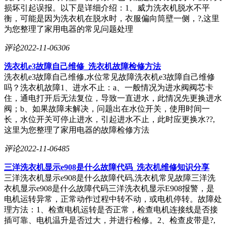
损坏引起误报。以下是详细介绍：1、威力洗衣机脱水不平
衡，可能是因为洗衣机在脱水时，衣服偏向筒壁一侧，?,这里
为您整理了家用电器的常见问题处理
评论
2022-11-06
306
洗衣机e3故障自己维修_洗衣机故障检修方法
洗衣机e3故障自己维修,水位常见故障洗衣机e3故障自己维修
吗？洗衣机故障1、进水不止：a、一般情况为进水阀阀芯卡
住，通电打开后无法复位，导致一直进水，此情况先更换进水
阀；b、如果故障未解决，问题出在水位开关，使用时间一
长，水位开关可停止进水，引起进水不止，此时应更换水??,
这里为您整理了家用电器的故障检修方法
评论
2022-11-06
485
三洋洗衣机显示e908是什么故障代码_洗衣机维修知识分享
三洋洗衣机显示e908是什么故障代码,洗衣机常见故障三洋洗
衣机显示e908是什么故障代码三洋洗衣机显示E908报警，是
电机运转异常，正常动作过程中转不动，或电机停转。故障处
理方法：1、检查电机运转是否正常，检查电机连接线是否接
插可靠、电机温升是否过大，并进行检修。2、检查皮带是?,