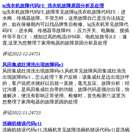
lg洗衣机故障代码FE_洗衣机故障原因分析及处理
lg洗衣机故障代码FE,故障常见故障lg洗衣机故障代码FE：进
水阀，传感器故障。不管怎样，这类故障自己是没办法搞定
的，如在保修期内可以找品牌售后检修。lg洗衣机常见故障代
码FE ：进水阀、传感器等故障PE ：压力开关、电脑板、接插
件等不良CE ：感知过高的电流(IPM坏、电机短路等)LE ：速
度,这里为您整理了家用电器的故障原因分析及处理
评论
2022-12-24
751
风田集成灶清洗出现故障码e3
风田集成灶清洗出现故障码e3,风机常见故障风田集成灶清洗
出现故障码e3，怎么处理？客户反映：该集成灶是边出现沙坪
的，客户说把水烧好以后就一直烧，毫无反应。故障分析：经
过沟通，是风田集成灶自带的功能，故障代码是偶尔出现，快
速解决，便没有影响正常使用。检修时，首先检测??,这里为
您整理了家用电器的故障原因的处理
评论
2022-11-24
723
洗碗机错误代码e11
洗碗机错误代码e11,洗碗机常见故障洗碗机错误代码e11是洗碗