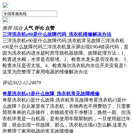
推荐
综合
人气
评论
点赞
三洋洗衣机e90是什么故障代码_洗衣机维修解决办法
三洋洗衣机e90是什么故障代码,洗衣机常见故障三洋洗衣机
e90是什么故障代码三洋洗衣机显示屏出现E904错误代码，是
因为洗衣机内进水超时而导致机器故障。故障处理方法：1、
检查进水阀，水管是否脏堵。2、检查水龙头是否没有水。3、
检查水压是否太低。4、检查海尔洗衣机内水位开关安装是?,
这里为您整理了家用电器的维修解决办法
评论
2022-12-24
879
奇星洗衣机e3是什么故障_洗衣机常见故障维修
奇星洗衣机e3是什么故障,洗衣机常见故障奇星洗衣机e3是什
么故障？自从家里有了洗衣机，衣物再也不用费劲了，只需要
简简单单的几步操作，衣物就变得干净整洁，焕然一新。但洗
衣机毕竟是一台机器，是有使用年限限制的，一旦使用超过年
限，就会出现一些故障。那么，洗衣机出现e3怎么解,这里为
您整理了家用电器的常见故障维修