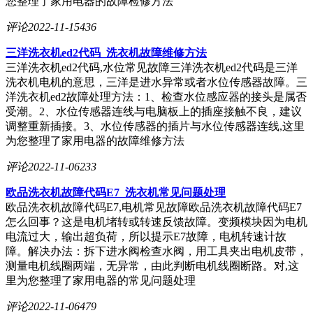
您整理了家用电器的故障检修方法
评论
2022-11-15
436
三洋洗衣机ed2代码_洗衣机故障维修方法
三洋洗衣机ed2代码,水位常见故障三洋洗衣机ed2代码是三洋
洗衣机电机的意思，三洋是进水异常或者水位传感器故障。三
洋洗衣机ed2故障处理方法：1、检查水位感应器的接头是属否
受潮。2、水位传感器连线与电脑板上的插座接触不良，建议
调整重新插接。3、水位传感器的插片与水位传感器连线,这里
为您整理了家用电器的故障维修方法
评论
2022-11-06
233
欧品洗衣机故障代码E7_洗衣机常见问题处理
欧品洗衣机故障代码E7,电机常见故障欧品洗衣机故障代码E7
怎么回事？这是电机堵转或转速反馈故障。变频模块因为电机
电流过大，输出超负荷，所以提示E7故障，电机转速计故
障。解决办法：拆下进水阀检查水阀，用工具夹出电机皮带，
测量电机线圈两端，无异常，由此判断电机线圈断路。对,这
里为您整理了家用电器的常见问题处理
评论
2022-11-06
479