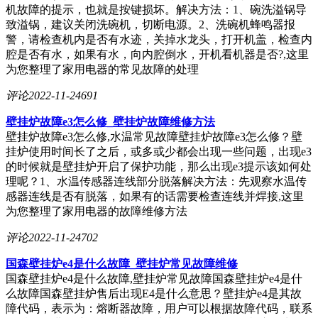
机故障的提示，也就是按键损坏。解决方法：1、碗洗溢锅导
致溢锅，建议关闭洗碗机，切断电源。2、洗碗机蜂鸣器报
警，请检查机内是否有水迹，关掉水龙头，打开机盖，检查内
腔是否有水，如果有水，向内腔倒水，开机看机器是否?,这里
为您整理了家用电器的常见故障的处理
评论
2022-11-24
691
壁挂炉故障e3怎么修_壁挂炉故障维修方法
壁挂炉故障e3怎么修,水温常见故障壁挂炉故障e3怎么修？壁
挂炉使用时间长了之后，或多或少都会出现一些问题，出现e3
的时候就是壁挂炉开启了保护功能，那么出现e3提示该如何处
理呢？1、水温传感器连线部分脱落解决方法：先观察水温传
感器连线是否有脱落，如果有的话需要检查连线并焊接,这里
为您整理了家用电器的故障维修方法
评论
2022-11-24
702
国森壁挂炉e4是什么故障_壁挂炉常见故障维修
国森壁挂炉e4是什么故障,壁挂炉常见故障国森壁挂炉e4是什
么故障国森壁挂炉售后出现E4是什么意思？壁挂炉e4是其故
障代码，表示为：熔断器故障，用户可以根据故障代码，联系