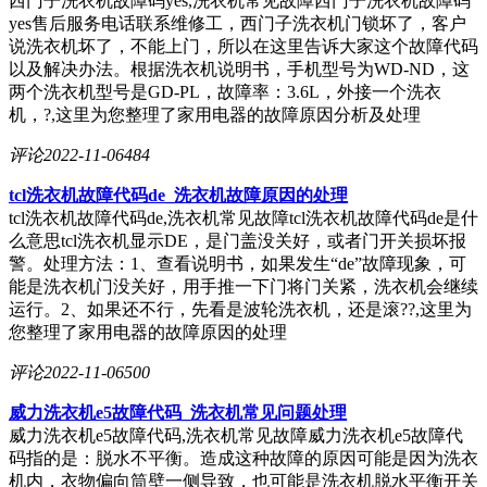
西门子洗衣机故障码yes,洗衣机常见故障西门子洗衣机故障码
yes售后服务电话联系维修工，西门子洗衣机门锁坏了，客户
说洗衣机坏了，不能上门，所以在这里告诉大家这个故障代码
以及解决办法。根据洗衣机说明书，手机型号为WD-ND，这
两个洗衣机型号是GD-PL，故障率：3.6L，外接一个洗衣
机，?,这里为您整理了家用电器的故障原因分析及处理
评论
2022-11-06
484
tcl洗衣机故障代码de_洗衣机故障原因的处理
tcl洗衣机故障代码de,洗衣机常见故障tcl洗衣机故障代码de是什
么意思tcl洗衣机显示DE，是门盖没关好，或者门开关损坏报
警。处理方法：1、查看说明书，如果发生“de”故障现象，可
能是洗衣机门没关好，用手推一下门将门关紧，洗衣机会继续
运行。2、如果还不行，先看是波轮洗衣机，还是滚??,这里为
您整理了家用电器的故障原因的处理
评论
2022-11-06
500
威力洗衣机e5故障代码_洗衣机常见问题处理
威力洗衣机e5故障代码,洗衣机常见故障威力洗衣机e5故障代
码指的是：脱水不平衡。造成这种故障的原因可能是因为洗衣
机内，衣物偏向筒壁一侧导致，也可能是洗衣机脱水平衡开关