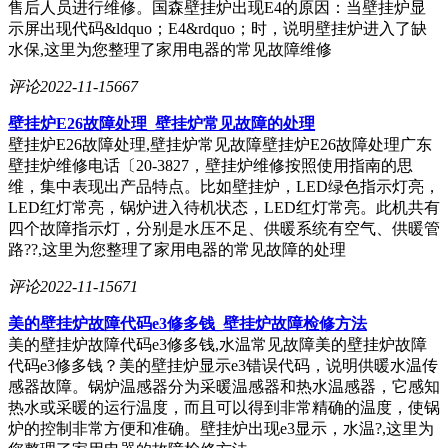
售后人员进行维修。国森壁挂炉出现E4的原因：当壁挂炉显
示屏出现代码&ldquo；E4&rdquo；时，说明壁挂炉进入了缺
水保,这里为您整理了家用电器的常见故障维修
评论
2022-11-15
667
壁挂炉E26故障处理_壁挂炉常见故障的处理
壁挂炉E26故障处理,壁挂炉常见故障壁挂炉E26故障处理广东
壁挂炉维修电话〔20-3827，壁挂炉维修按照使用指南的思
维，集中表现出产品特点。比如壁挂炉，LED绿色指示灯亮，
LED红灯常亮，锅炉进入待机状态，LED红灯常亮。此机共有
四个故障指示灯，分别是水压不足、供暖系统有空气、供暖管
路??,这里为您整理了家用电器的常见故障的处理
评论
2022-11-15
671
美的壁挂炉故障代码e3修多钱_壁挂炉故障检修方法
美的壁挂炉故障代码e3修多钱,水温常见故障美的壁挂炉故障
代码e3修多钱？美的壁挂炉显示e3错误代码，说明供暖水温传
感器故障。锅炉温感器分为采暖温感器和热水温感器，它感知
热水或采暖的运行温度，而且可以得到非常精确的温度，使锅
炉的控制非常方便和准确。壁挂炉出现e3显示，水温?,这里为