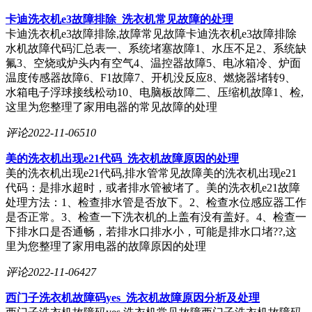
卡迪洗衣机e3故障排除_洗衣机常见故障的处理
卡迪洗衣机e3故障排除,故障常见故障卡迪洗衣机e3故障排除
水机故障代码汇总表一、系统堵塞故障1、水压不足2、系统缺
氟3、空烧或炉头内有空气4、温控器故障5、电冰箱冷、炉面
温度传感器故障6、F1故障7、开机没反应8、燃烧器堵转9、
水箱电子浮球接线松动10、电脑板故障二、压缩机故障1、检,
这里为您整理了家用电器的常见故障的处理
评论
2022-11-06
510
美的洗衣机出现e21代码_洗衣机故障原因的处理
美的洗衣机出现e21代码,排水管常见故障美的洗衣机出现e21
代码：是排水超时，或者排水管被堵了。美的洗衣机e21故障
处理方法：1、检查排水管是否放下。2、检查水位感应器工作
是否正常。3、检查一下洗衣机的上盖有没有盖好。4、检查一
下排水口是否通畅，若排水口排水小，可能是排水口堵??,这
里为您整理了家用电器的故障原因的处理
评论
2022-11-06
427
西门子洗衣机故障码yes_洗衣机故障原因分析及处理