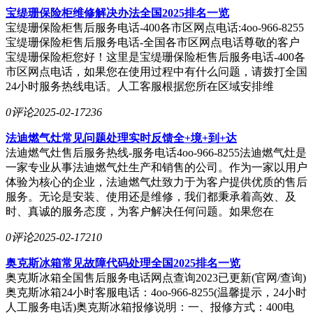
宝缇珊保险柜维修解决办法全国2025排名一览
宝缇珊保险柜售后服务电话-400各市区网点电话:4oo-966-8255
宝缇珊保险柜售后服务电话-全国各市区网点电话尊敬的客户
宝缇珊保险柜您好！这里是宝缇珊保险柜售后服务电话-400各
市区网点电话，如果您在使用过程中有什么问题，请拨打全国
24小时服务热线电话。人工客服根据您所在区域安排维
0评论
2025-02-17
236
法迪燃气灶常见问题处理实时反馈全+境+到+达
法迪燃气灶售后服务热线-服务电话4oo-966-8255法迪燃气灶是
一家专业从事法迪燃气灶生产和销售的公司。作为一家以用户
体验为核心的企业，法迪燃气灶致力于为客户提供优质的售后
服务。无论是安装、使用还是维修，我们都秉承着高效、及
时、真诚的服务态度，为客户解决任何问题。如果您在
0评论
2025-02-17
210
奥克斯冰箱常见故障代码处理全国2025排名一览
奥克斯冰箱全国售后服务电话网点查询2023已更新(官网/查询)
奥克斯冰箱24小时客服电话：4oo-966-8255(温馨提示，24小时
人工服务电话)奥克斯冰箱报修说明：一、报修方式：400电