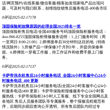
话/网页预约/在线客服/微信客服/顾客如发现家电产品出现问
题，可及时与我们联系，创维指纹锁售后服务电话-400各市区
0评论
2025-02-17
178
顶固保险柜故障原因的处理全国2025排名一览
顶固保险柜售后电话/全国400服务号码顶固保险柜服务电话：
4oo-966-8255顶固保险柜维修服务说明：1.上门服务时间（周
一至周日 8:00-21:00）2.师傅接单后30分钟到达目的地（特殊
情况除外）3.所修产品一律保修3个月到1年，并提供保修单
据。4.师傅统一穿着工作服，持工作证件和收费手册上门服
务。
0评论
2025-02-17
137
卡萨帝洗衣机售后24小时服务电话_全国24小时客服中心24小
时服务电话_400 更新
卡萨帝洗衣机售后24小时服务电话(全国24小时客服中心)24小
时服务电话(400 更新）卡萨帝保险柜报修服务中心24小时客
服热线：卡萨帝保险柜24小时人工客服、线下专业全国网点及
各地区 售后人员服务团队等专属服务，整个报修流程规范有
序，后期同步跟踪查询公开透明。所有售后团队均经过专