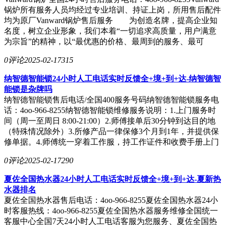
锅炉所有服务人员均经过专业培训、持证上岗，所用售后配件
均为原厂Vanward锅炉售后服务 为创造名牌，提高企业知
名度，树立企业形象，我们本着“一切追求高质量，用户满意
为宗旨”的精神，以“最优惠的价格、最周到的服务、最可
0评论
2025-02-17
315
纳智德智能锁24小时人工电话实时反馈全+境+到+达-纳智德智
能锁是杂牌吗
纳智德智能锁售后电话/全国400服务号码纳智德智能锁服务电
话：4oo-966-8255纳智德智能锁维修服务说明：1.上门服务时
间（周一至周日 8:00-21:00）2.师傅接单后30分钟到达目的地
（特殊情况除外）3.所修产品一律保修3个月到1年，并提供保
修单据。4.师傅统一穿着工作服，持工作证件和收费手册上门
0评论
2025-02-17
290
夏佐全国热水器24小时人工电话实时反馈全+境+到+达-夏新热
水器排名
夏佐全国热水器售后电话：4oo-966-8255夏佐全国热水器24小
时客服热线：4oo-966-8255夏佐全国热水器服务维修全国统一
客服中心全国7天24小时人工电话客服为您服务、夏佐全国热