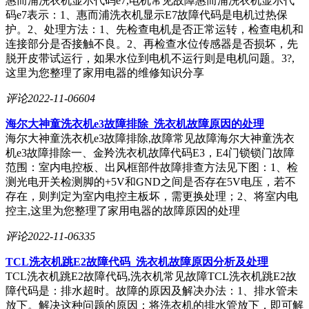
惠而浦洗衣机显示代码e7,电机常见故障惠而浦洗衣机显示代
码e7表示：1、惠而浦洗衣机显示E7故障代码是电机过热保
护。2、处理方法：1、先检查电机是否正常运转，检查电机和
连接部分是否接触不良。2、再检查水位传感器是否损坏，先
脱开皮带试运行，如果水位到电机不运行则是电机问题。3?,
这里为您整理了家用电器的维修知识分享
评论
2022-11-06
604
海尔大神童洗衣机e3故障排除_洗衣机故障原因的处理
海尔大神童洗衣机e3故障排除,故障常见故障海尔大神童洗衣
机e3故障排除一、金羚洗衣机故障代码E3，E4门锁锁门故障
范围：室内电控板、出风框部件故障排查方法见下图：1、检
测光电开关检测脚的+5V和GND之间是否存在5V电压，若不
存在，则判定为室内电控主板坏，需更换处理；2、将室内电
控主,这里为您整理了家用电器的故障原因的处理
评论
2022-11-06
335
TCL洗衣机跳E2故障代码_洗衣机故障原因分析及处理
TCL洗衣机跳E2故障代码,洗衣机常见故障TCL洗衣机跳E2故
障代码是：排水超时。故障的原因及解决办法：1、排水管未
放下。解决这种问题的原因：将洗衣机的排水管放下，即可解