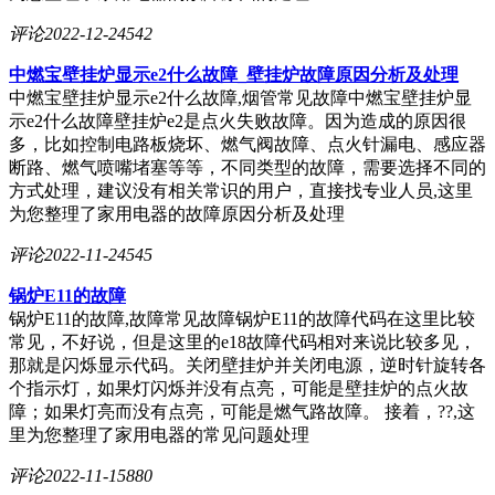
评论
2022-12-24
542
中燃宝壁挂炉显示e2什么故障_壁挂炉故障原因分析及处理
中燃宝壁挂炉显示e2什么故障,烟管常见故障中燃宝壁挂炉显
示e2什么故障壁挂炉e2是点火失败故障。因为造成的原因很
多，比如控制电路板烧坏、燃气阀故障、点火针漏电、感应器
断路、燃气喷嘴堵塞等等，不同类型的故障，需要选择不同的
方式处理，建议没有相关常识的用户，直接找专业人员,这里
为您整理了家用电器的故障原因分析及处理
评论
2022-11-24
545
锅炉E11的故障
锅炉E11的故障,故障常见故障锅炉E11的故障代码在这里比较
常见，不好说，但是这里的e18故障代码相对来说比较多见，
那就是闪烁显示代码。关闭壁挂炉并关闭电源，逆时针旋转各
个指示灯，如果灯闪烁并没有点亮，可能是壁挂炉的点火故
障；如果灯亮而没有点亮，可能是燃气路故障。 接着，??,这
里为您整理了家用电器的常见问题处理
评论
2022-11-15
880