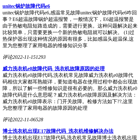
unitec锅炉故障代码e6
unitec锅炉故障代码e6,感温常见故障unitec锅炉故障代码e6咋回
事？E6超温故障锅炉超温报警，一般情况下，E6超温报警是
由于热敏电阻短路造成的，需要进行更换。这种问题解决起来
比较简单，只需要更换一个新的热敏电阻就可以解决。 (1)过
热保护器出现这种情况的原因有很多，比如感温头超温保,这
里为您整理了家用电器的维修知识分享
评论
2022-11-15
1293
威力洗衣机e0故障代码_洗衣机故障原因的处理
威力洗衣机e0故障代码,洗衣机常见故障威力洗衣机e0故障代
码相信大家都耳熟能详，要知道电器在使用过程中都会出现故
障，所以了解一些维修知识是很有必要的。那么威力洗衣机e0
故障代码是什么意思呢？威力洗衣机e0故障原因及解决方法：
威力洗衣机e0故障表示：门开关故障。检修方法如下??,这里
为您整理了家用电器的故障原因的处理
评论
2022-11-06
528
博士洗衣机出现E17故障代码_洗衣机维修解决办法
博士洗衣机出现E17故障代码,洗衣机常见故障博士洗衣机出现