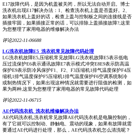
E17故障代码，是因为机盖被关闭，所以无法自动开启。博士
洗衣机出现E17解决办法：1、检查洗衣机上盖是否盖好。2、
如果洗衣机上盖好的话，检查上盖与控制板之间的连接线是否
插接牢固，如果插接正常的话，可以排除上盖插接故障?,这里
为您整理了家用电器的维修解决办法
评论
2022-11-06
688
LG洗衣机故障E5_洗衣机常见故障代码处理
LG洗衣机故障E5,压缩机常见故障LG洗衣机故障E5表示低电
压过流保护E6表示通讯故障E7表示模式冲突E8E9表示防高温
保护E9表示防冷风保护F1、F2、F3压缩机1排气温度保护F4压
缩机1排气温度保护F5压缩机1排气温度保护F6空调系统制冷
或制热情况下，如果出现这种情况就需要进行阻值的检测，如
果为两种,这里为您整理了家用电器的常见故障代码处理
评论
2022-11-06
715
AE代码洗衣机_洗衣机维修解决办法
AE代码洗衣机,洗衣机常见故障AE代码洗衣机是电脑控制的，
有了它就可以控制动、静触电、震动的现象，如果有故障就需
要通过AE代码进行处理，那么，AE代码洗衣机怎么清洗呢？