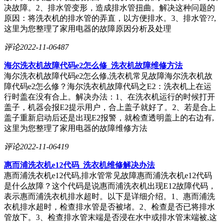
决故障。2、排水管变形，造成排水管扭曲。解决这种问题的
原因：将洗衣机的排水管的弄直，以方便排水。3、排水管??,
这里为您整理了家用电器的故障原因分析及处理
评论
2022-11-06
487
海尔洗衣机故障代码e2怎么修_洗衣机故障维修方法
海尔洗衣机故障代码e2怎么修,洗衣机常见故障海尔洗衣机故
障代码e2怎么修？海尔洗衣机故障代码之E2：洗衣机上在运
行时盖在没有合上。解决办法：1、在洗衣机运行的时候打开
盖子，机器会报E2提示用户，合上盖子就好了。2、若是合上
盖子重新启动后还是出现E2报警，就检查透明盖上的右边有,
这里为您整理了家用电器的故障维修方法
评论
2022-11-06
419
惠而浦洗衣机e12代码_洗衣机维修解决办法
惠而浦洗衣机e12代码,排水管常见故障惠而浦洗衣机e12代码
是什么故障？这个代码是说惠而浦洗衣机出现E12故障代码，
表示惠而浦洗衣机排水超时。以下是详细介绍。1、惠而浦洗
衣机排水超时，检查排水管是否被堵。2、检查是否已将排水
管放下。3、检查排水管末端是否浸在水中或排水管末端被,这