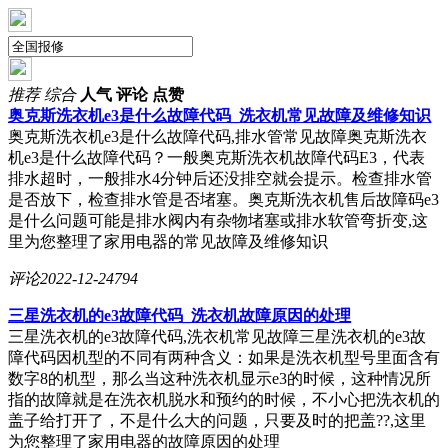
推荐
综合
人气
评论
点赞
奥克斯洗衣机e3是什么故障代码_洗衣机常见故障及维修知识
奥克斯洗衣机e3是什么故障代码,排水管常见故障奥克斯洗衣
机e3是什么故障代码？一般奥克斯洗衣机故障代码E3，代表
排水超时，一般排水4分钟后还没排空就会提示。检查排水管
是否放下，检查排水管是否堵塞。奥克斯洗衣机售后故障码e3
是什么问题可能是排水阀内有杂物堵塞或排水软管弯折变,这
里为您整理了家用电器的常见故障及维修知识
评论
2022-12-24
794
三星洗衣机的e3故障代码_洗衣机故障原因的处理
三星洗衣机的e3故障代码,洗衣机常见故障三星洗衣机的e3故
障代码因机型的不同有两种含义：如果是洗衣机型号里面含有
数字8的机型，那么当这种洗衣机显示e3的时候，这种情况所
指的故障就是在洗衣机脱水和预约的时候，不小心把洗衣机的
盖子给打开了，不是什么大的问题，只要及时的把盖??,这里
为您整理了家用电器的故障原因的处理