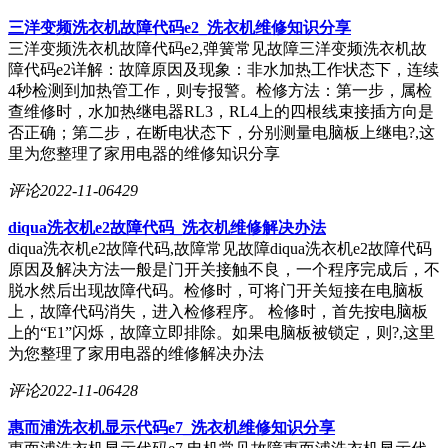
三洋变频洗衣机故障代码e2_洗衣机维修知识分享
三洋变频洗衣机故障代码e2,弹簧常见故障三洋变频洗衣机故
障代码e2详解：故障原因及现象：非水加热工作状态下，连续
4秒检测到加热管工作，则专报警。检修方法：第一步，属检
查维修时，水加热继电器RL3，RL4上的四根线束接插方向是
否正确；第二步，在断电状态下，分别测量电脑板上继电?,这
里为您整理了家用电器的维修知识分享
评论
2022-11-06
429
diqua洗衣机e2故障代码_洗衣机维修解决办法
diqua洗衣机e2故障代码,故障常见故障diqua洗衣机e2故障代码
原因及解决方法一般是门开关接触不良，一个程序完成后，不
脱水然后出现故障代码。检修时，可将门开关短接在电脑板
上，故障代码消失，进入检修程序。 检修时，首先按电脑板
上的“E1”闪烁，故障立即排除。如果电脑板被锁定，则?,这里
为您整理了家用电器的维修解决办法
评论
2022-11-06
428
惠而浦洗衣机显示代码e7_洗衣机维修知识分享