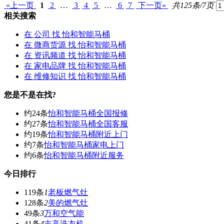
«上一页
1
2
…
3
4
5
…
6
7
下一页»
共125条/7页
相关搜索
在
公司
找 怡和智能马桶
在
微商货源
找 怡和智能马桶
在
资讯频道
找 怡和智能马桶
在
家电品牌
找 怡和智能马桶
在
维修知识
找 怡和智能马桶
您是不是在找?
约24条
怡和智能马桶全国报修
约27条
怡和智能马桶全国客服
约19条
怡和智能马桶附近上门
约7条
怡和智能马桶家电上门
约6条
怡和智能马桶附近服务
今日排行
119条
1
老板燃气灶
128条
2
美的燃气灶
49条
3
万和空气能
41条
4
志高洗衣机