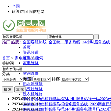
全国
欢迎访问 阅信息网
推广
热搜：
全国客服热线
全国统一服务热线
24小时服务热线
首页
资讯频道
家电品牌
首页
>
家电维修
>
搜索
家电维修
关键词
维修知识
空调维修
分类
冰箱维修
地区
排序
热水器维修
燃气灶维修
洗衣机维修
2023-03-09 19:25
怡和智能马桶
24小时服务热线号码2023已更
壁挂炉维修
2023-03-08 10:15
怡和智能马桶
维修服务热线{2023网点已
油烟机维修
2023-03-06 08:45
怡和智能马桶
24小时服务电话号码2023已
电视机维修