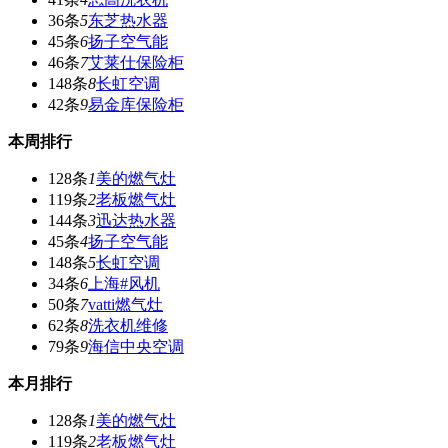
36条
5
东芝热水器
45条
6
扬子空气能
46条
7
艾莱仕保险柜
148条
8
长虹空调
42条
9
易金库保险柜
本周排行
128条
1
美的燃气灶
119条
2
老板燃气灶
144条
3
迅达热水器
45条
4
扬子空气能
148条
5
长虹空调
34条
6
上海#风机
50条
7
vatti燃气灶
62条
8
洗衣机维修
79条
9
海信中央空调
本月排行
128条
1
美的燃气灶
119条
2
老板燃气灶