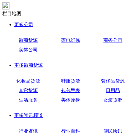
栏目地图
更多
公司
微商货源
家电维修
商务公司
实体公司
更多
微商货源
化妆品货源
鞋服货源
奢侈品货源
其它货源
包包手表
日用品
生活服务
美体瘦身
女装货源
更多
资讯频道
行业资讯
行业百科
便民快讯