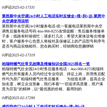
0评论
2025-02-17
331
莱胜斯中央空调24小时人工电话实时反馈全+境+到+达-莱恩中
央空调使用说明
莱胜斯中央空调24小时服务电话-统一客服电话莱胜斯中央空
调售后服务电话号码 4oo-966-8255友情提醒：售后服务维修单
子多；线路有时候很忙；请多打几次；希望大家体谅每次维修
时，客户服务中心负责人将核对及保修证上的产品型号和序号
是否与商品实物相符。您在购买时，经销商给您捆绑销
0评论
2025-02-17
319
柏瑞特燃气灶常见故障及维修知识全国2025排名一览
柏瑞特燃气灶全国24小时售后服务电话：4oo-966-8255柏瑞特
燃气灶所有服务人员均经过专业培训、持证上岗，所用售后配
件均为原厂柏瑞特燃气灶售后服务 为创造名牌，提高企业
知名度，树立企业形象，我们本着“一切追求高质量，用户满
意为宗旨”的精神，以“最优惠的价格、最周到的
0评论
2025-02-17
290
盛臣防盗门24小时人工电话实时反馈全+境+到+达