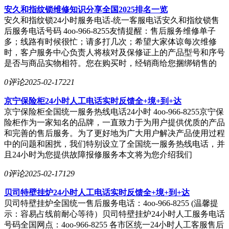
安久和指纹锁维修知识分享全国2025排名一览
安久和指纹锁24小时服务电话-统一客服电话安久和指纹锁售
后服务电话号码 4oo-966-8255友情提醒：售后服务维修单子
多；线路有时候很忙；请多打几次；希望大家体谅每次维修
时，客户服务中心负责人将核对及保修证上的产品型号和序号
是否与商品实物相符。您在购买时，经销商给您捆绑销售的
0评论
2025-02-17
221
京宁保险柜24小时人工电话实时反馈全+境+到+达
京宁保险柜全国统一服务热线电话24小时 4oo-966-8255京宁保
险柜作为一家知名的品牌，一直致力于为用户提供优质的产品
和完善的售后服务。为了更好地为广大用户解决产品使用过程
中的问题和困扰，我们特别设立了全国统一服务热线电话，并
且24小时为您提供故障报修服务本文将为您介绍我们
0评论
2025-02-17
129
贝司特壁挂炉24小时人工电话实时反馈全+境+到+达
贝司特壁挂炉全国统一售后服务电话：4oo-966-8255 (温馨提
示：容易占线前耐心等待）贝司特壁挂炉24小时人工服务电话
号码全国网点：4oo-966-8255 各市区统一24小时人工客服售后