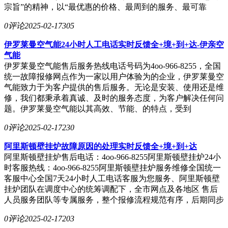
宗旨”的精神，以“最优惠的价格、最周到的服务、最可靠
0评论
2025-02-17
305
伊罗莱曼空气能24小时人工电话实时反馈全+境+到+达-伊亲空
气能
伊罗莱曼空气能售后服务热线电话号码为4oo-966-8255，全国
统一故障报修网点作为一家以用户体验为的企业，伊罗莱曼空
气能致力于为客户提供的售后服务。无论是安装、使用还是维
修，我们都秉承着真诚、及时的服务态度，为客户解决任何问
题。伊罗莱曼空气能以其高效、节能、的特点，受到
0评论
2025-02-17
230
阿里斯顿壁挂炉故障原因的处理实时反馈全+境+到+达
阿里斯顿壁挂炉售后电话：4oo-966-8255阿里斯顿壁挂炉24小
时客服热线：4oo-966-8255阿里斯顿壁挂炉服务维修全国统一
客服中心全国7天24小时人工电话客服为您服务、阿里斯顿壁
挂炉团队在调度中心的统筹调配下，全市网点及各地区 售后
人员服务团队等专属服务，整个报修流程规范有序，后期同步
0评论
2025-02-17
203