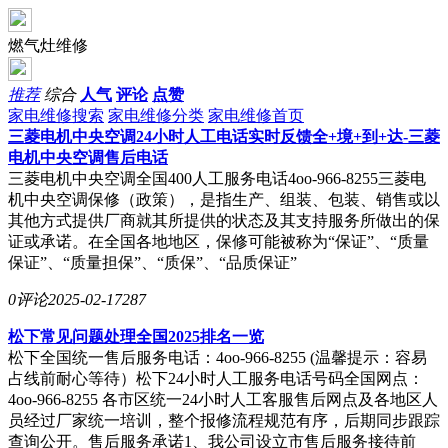
燃气灶维修
推荐
综合
人气
评论
点赞
家电维修搜索
家电维修分类
家电维修首页
三菱电机中央空调24小时人工电话实时反馈全+境+到+达-三菱
电机中央空调售后电话
三菱电机中央空调全国400人工服务电话4oo-966-8255三菱电
机中央空调保修（政策），是指生产、组装、包装、销售或以
其他方式提供厂商就其所提供的状态及其支持服务所做出的保
证或承诺。在全国各地地区，保修可能被称为“保证”、“质量
保证”、“质量担保”、“质保”、“品质保证”
0评论
2025-02-17
287
松下常见问题处理全国2025排名一览
松下全国统一售后服务电话：4oo-966-8255 (温馨提示：容易
占线前耐心等待）松下24小时人工服务电话号码全国网点：
4oo-966-8255 各市区统一24小时人工客服售后网点及各地区人
员经过厂家统一培训，整个报修流程规范有序，后期同步跟踪
查询公开。售后服务承诺1、我公司设立市售后服务接待前