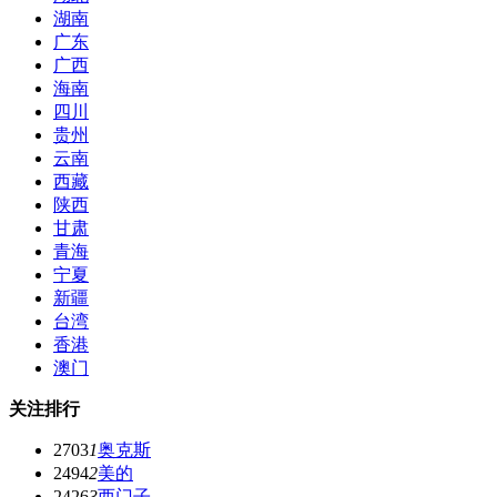
湖南
广东
广西
海南
四川
贵州
云南
西藏
陕西
甘肃
青海
宁夏
新疆
台湾
香港
澳门
关注排行
2703
1
奥克斯
2494
2
美的
2426
3
西门子