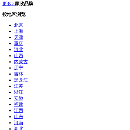
更多
>
家政品牌
按地区浏览
北京
上海
天津
重庆
河北
山西
内蒙古
辽宁
吉林
黑龙江
江苏
浙江
安徽
福建
江西
山东
河南
湖北