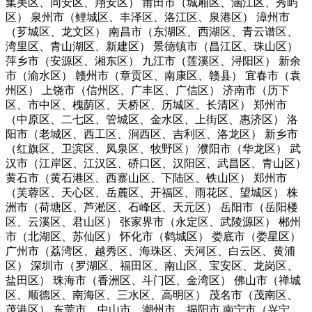
集美区、同安区、翔安区） 莆田市（城厢区、涵江区、秀屿
区） 泉州市（鲤城区、丰泽区、洛江区、泉港区） 漳州市
（芗城区、龙文区） 南昌市（东湖区、西湖区、青云谱区、
湾里区、青山湖区、新建区） 景德镇市（昌江区、珠山区）
萍乡市（安源区、湘东区） 九江市（莲溪区、浔阳区） 新余
市（渝水区） 赣州市（章贡区、南康区、赣县） 宜春市（袁
州区） 上饶市（信州区、广丰区、广信区） 济南市（历下
区、市中区、槐荫区、天桥区、历城区、长清区） 郑州市
（中原区、二七区、管城区、金水区、上街区、惠济区） 洛
阳市（老城区、西工区、涧西区、吉利区、洛龙区） 新乡市
（红旗区、卫滨区、凤泉区、牧野区） 濮阳市（华龙区） 武
汉市（江岸区、江汉区、硚口区、汉阳区、武昌区、青山区）
黄石市（黄石港区、西寨山区、下陆区、铁山区） 郑州市
（芙蓉区、天心区、岳麓区、开福区、雨花区、望城区） 株
洲市（荷塘区、芦淞区、石峰区、天元区） 岳阳市（岳阳楼
区、云溪区、君山区） 张家界市（永定区、武陵源区） 郴州
市（北湖区、苏仙区） 怀化市（鹤城区） 娄底市（娄星区）
广州市（荔湾区、越秀区、海珠区、天河区、白云区、黄浦
区） 深圳市（罗湖区、福田区、南山区、宝安区、龙岗区、
盐田区） 珠海市（香洲区、斗门区、金湾区） 佛山市（禅城
区、顺德区、南海区、三水区、高明区） 茂名市（茂南区、
茂港区） 东莞市、中山市、潮州市、揭阳市 南宁市（兴宁