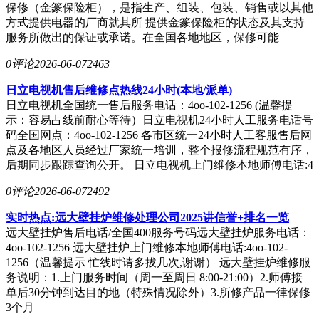
保修（金篆保险柜），是指生产、组装、包装、销售或以其他
方式提供电器的厂商就其所 提供金篆保险柜的状态及其支持
服务所做出的保证或承诺。在全国各地地区，保修可能
0评论
2026-06-07
2463
日立电视机售后维修点热线24小时(本地/派单)
日立电视机全国统一售后服务电话：4oo-102-1256 (温馨提
示：容易占线前耐心等待）日立电视机24小时人工服务电话号
码全国网点：4oo-102-1256 各市区统一24小时人工客服售后网
点及各地区人员经过厂家统一培训，整个报修流程规范有序，
后期同步跟踪查询公开。 日立电视机上门维修本地师傅电话:4
0评论
2026-06-07
2492
实时热点:远大壁挂炉维修处理公司2025讲信誉+排名一览
远大壁挂炉售后电话/全国400服务号码远大壁挂炉服务电话：
4oo-102-1256 远大壁挂炉上门维修本地师傅电话:4oo-102-
1256（温馨提示 忙线时请多拔几次,谢谢） 远大壁挂炉维修服
务说明：1.上门服务时间（周一至周日 8:00-21:00）2.师傅接
单后30分钟到达目的地（特殊情况除外）3.所修产品一律保修
3个月