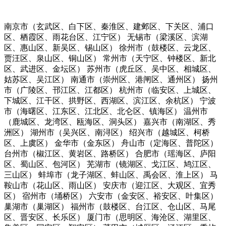
南京市（玄武区、白下区、秦淮区、建邺区、下关区、浦口
区、栖霞区、雨花台区、江宁区） 无锡市（梁溪区、滨湖
区、惠山区、新吴区、锡山区） 徐州市（鼓楼区、云龙区、
贾汪区、泉山区、铜山区） 常州市（天宁区、钟楼区、新北
区、武进区、金坛区） 苏州市（虎丘区、吴中区、相城区、
姑苏区、吴江区） 南通市（崇州区、港闸区、通州区） 扬州
市（广陵区、邗江区、江都区） 杭州市（临安区、上城区、
下城区、江干区、拱野区、西湖区、滨江区、余杭区） 宁波
市（海曙区、江东区、江北区、北仑区、镇海区） 温州市
（鹿城区、龙湾区、瓯海区、洞头区） 嘉兴市（南湖区、秀
洲区） 湖州市（吴兴区、南浔区） 绍兴市（越城区、柯桥
区、上虞区） 金华市（金东区） 舟山市（定海区、普陀区）
台州市（椒江区、黄岩区、路桥区） 合肥市（瑶海区、庐阳
区、蜀山区、包河区） 芜湖市（镜湖区、戈江区、鸠江区、
三山区） 蚌埠市（龙子湖区、蚌山区、禹会区、淮上区） 马
鞍山市（花山区、雨山区） 安庆市（迎江区、大观区、宜秀
区） 宿州市（埇桥区） 六安市（金安区、裕安区、叶集区）
巢湖市（巢湖区） 福州市（鼓楼区、台江区、仓山区、马尾
区、晋安区、长乐区） 厦门市（思明区、海沧区、湖里区、