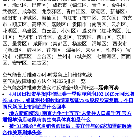
区、渝北区、巴南区） 成都市（锦江区、青羊区、金牛区、
武侯区、成华区、龙泉驿区、青白江区、双流区、新都区）
绵阳市（培城区、游仙区） 内江市（市中区、东兴区） 南充
市（顺庆区、高坪区、嘉陵区） 贵阳市（南明区、云岩区、
花溪区、乌当区、白云区、小河区） 遵义市（红花岗区、汇
川区） 昆明市（五华区、盘龙区、官渡区、西山区、东川
区、呈贡区） 咸阳市（秦都区、杨凌区、渭城区） 西安市
（新城区、碑林区、莲湖区、灞桥区、未央区、雁塔区） 宝
鸡市（渭滨区、金台区） 兰州市（城关区、七里河区、西固
区、安宁区、红古区）
空气能售后维修-24小时紧急上门维修热线
空气能故障维修方法全国2025排名一览
空气能故障维修方法实时反馈全+境+到+达---
延伸阅读:
4月10日投资早报|中信证券一季度净利润102.16亿元同比增
长54.6%，睿能科技拟收购博泰智能75%股权股票复牌，今日
两只新股上市到底是什么回事
地方新闻精选 | 南京力争“十五五”末常住人口超千万 官方
通报羊汤店老鼠啃食生肉具体真相是什么
被“315晚会”点名销售假烟后，美宜佳与606家加盟商解除
合作关系刷爆头条