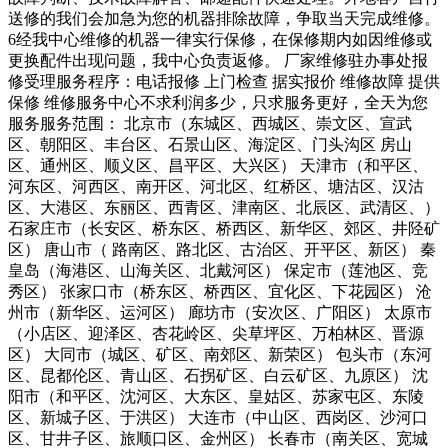
送修的我们会加急为您的机器排除故障，争取当天完成维修。
6经我中心维修的机器一律实行保修，在保修期内如因维修或
更换配件出现问题，我中心负责返修。 厂家维修驻办事处报
修受理服务程序：电话报修 上门检查 据实报价 维修故障 提供
保修 维修服务中心不求利润多少，只求服务更好，全天为您
服务服务范围： 北京市（东城区、西城区、崇文区、宣武
区、朝阳区、丰台区、石景山区、海淀区、门头沟区 房山
区、通州区、顺义区、昌平区、大兴区） 天津市（和平区、
河东区、河西区、南开区、河北区、红桥区、塘沽区、汉沽
区、大港区、东丽区、西青区、津南区、北辰区、武清区、）
石家庄市（长安区、桥东区、桥西区、新华区、郊区、井陉矿
区） 唐山市（ 路南区、路北区、古治区、开平区、新区） 秦
皇岛（海港区、山海关区、北戴河区） 保定市（莲池区、竞
秀区） 张家口市（桥东区、桥西区、宜化区、下花园区） 沧
州市（新华区、运河区） 廊坊市（安次区、广阳区） 太原市
（小店区、迎泽区、杏花岭区、尖草坪区、万柏林区、晋源
区） 大同市（城区、矿区、南郊区、新荣区） 包头市（东河
区、昆都伦区、青山区、石拐矿区、白云矿区、九原区） 沈
阳市（和平区、沈河区、大东区、皇姑区、苏家屯区、东陵
区、新城子区、于洪区） 大连市（中山区、西岗区、沙河口
区、甘井子区、旅顺口区、金州区） 长春市（南关区、宽城