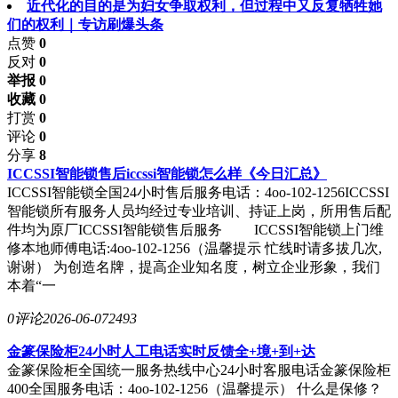
近代化的目的是为妇女争取权利，但过程中又反复牺牲她
们的权利｜专访刷爆头条
点赞
0
反对
0
举报 0
收藏 0
打赏
0
评论
0
分享
8
ICCSSI智能锁售后iccssi智能锁怎么样《今日汇总》
ICCSSI智能锁全国24小时售后服务电话：4oo-102-1256ICCSSI
智能锁所有服务人员均经过专业培训、持证上岗，所用售后配
件均为原厂ICCSSI智能锁售后服务 ICCSSI智能锁上门维
修本地师傅电话:4oo-102-1256（温馨提示 忙线时请多拔几次,
谢谢） 为创造名牌，提高企业知名度，树立企业形象，我们
本着“一
0评论
2026-06-07
2493
金篆保险柜24小时人工电话实时反馈全+境+到+达
金篆保险柜全国统一服务热线中心24小时客服电话金篆保险柜
400全国服务电话：4oo-102-1256（温馨提示） 什么是保修？