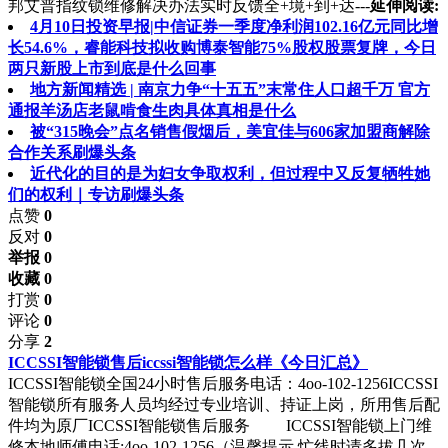
邦艾普指纹锁维修解决办法实时反馈全+境+到+达---
延伸阅读:
4月10日投资早报|中信证券一季度净利润102.16亿元同比增
长54.6%，睿能科技拟收购博泰智能75%股权股票复牌，今日
两只新股上市到底是什么回事
地方新闻精选 | 南京力争“十五五”末常住人口超千万 官方
通报羊汤店老鼠啃食生肉具体真相是什么
被“315晚会”点名销售假烟后，美宜佳与606家加盟商解除
合作关系刷爆头条
近代化的目的是为妇女争取权利，但过程中又反复牺牲她
们的权利｜专访刷爆头条
点赞
0
反对
0
举报 0
收藏 0
打赏
0
评论
0
分享
2
ICCSSI智能锁售后iccssi智能锁怎么样《今日汇总》
ICCSSI智能锁全国24小时售后服务电话：4oo-102-1256ICCSSI
智能锁所有服务人员均经过专业培训、持证上岗，所用售后配
件均为原厂ICCSSI智能锁售后服务 ICCSSI智能锁上门维
修本地师傅电话:4oo-102-1256（温馨提示 忙线时请多拔几次,