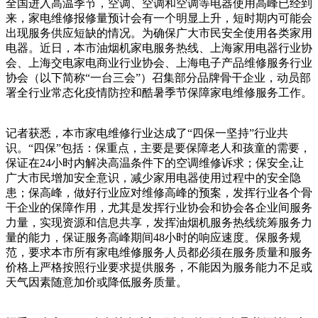
全国进入高温季节，空调、空调和空调等电器使用高峰已经到
来，家电维修报修量预计会有一个明显上升，短时期内可能会
出现服务供应短缺的情况。为确保广大市民安全使用各类家用
电器。近日，本市油烟机家电服务热线、上海家用电器行业协
会、上海交电家电商业行业协会、上海电子产品维修服务行业
协会（以下简称“一台三会”）召集部分品牌骨干企业，动员部
署全行业常态化疫情防控和酷暑季节保障家电维修服务工作。
记者获悉，本市家电维修行业达成了“四保一坚持”行业共
识。“四保”包括：保重点，主要是要保障老人和孩童的需要，
保证在24小时内解决高温条件下的空调维修诉求；保安全,让
广大市民增加安全意识，减少家用电器使用过程中的安全隐
患；保高峰，做好行业应对维修高峰的预案，发挥行业各个骨
干企业的保障作用，尤其是发挥行业协会和协会各企业间服务
力量，实现资源和信息共享，发挥油烟机服务热线统筹服务力
量的能力，保证服务高峰期间48小时的响应速度。保服务规
范，要求本市所有家电维修服务人员都必须在服务质量和服务
价格上严格按照行业要求提供服务，不能因为服务能力不足或
天气因素随意加价或降低服务质量。