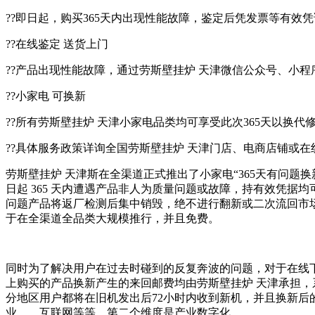
??即日起，购买365天内出现性能故障，鉴定后凭发票等有效凭证
??在线鉴定 送货上门
??产品出现性能故障，通过劳斯壁挂炉 天津微信公众号、小
??小家电 可换新
??所有劳斯壁挂炉 天津小家电品类均可享受此次365天以换
??具体服务政策详询全国劳斯壁挂炉 天津门店、电商店铺或在
劳斯壁挂炉 天津斯在全渠道正式推出了小家电“365天有问题换
日起 365 天内遭遇产品非人为质量问题或故障，持有效凭据
问题产品将返厂检测后集中销毁，绝不进行翻新或二次流回市
于在全渠道全品类大规模推行，并且免费。
同时为了解决用户在过去时碰到的反复奔波的问题，对于在线
上购买的产品换新产生的来回邮费均由劳斯壁挂炉 天津承担，
分地区用户都将在旧机发出后72小时内收到新机，并且换新后
业、、互联网等等。第二个维度是产业数字化。