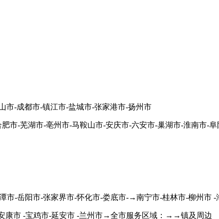
市-成都市-镇江市-盐城市-张家港市-扬州市
合肥市-芜湖市-亳州市-马鞍山市-安庆市-六安市-巢湖市-淮南市-阜
潭市-岳阳市-张家界市-怀化市-娄底市-→南宁市-桂林市-柳州市 
-安康市 -宝鸡市-延安市 -兰州市→全市服务区域：→→镇及周边