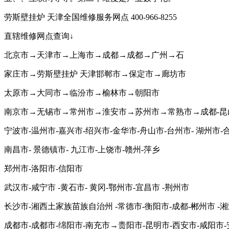
劳斯壁挂炉 天津全国维修服务网点 400-966-8255
直辖维修网点查询↓
北京市→天津市→上海市→成都→成都→广州→石
家庄市→劳斯壁挂炉 天津邯郸市→保定市→廊坊市
太原市→大同市→临汾市→榆林市→朝阳市
南京市→无锡市→常州市→淮安市→苏州市→常熟市→成都-昆山
宁波市-温州市-嘉兴市-绍兴市-金华市-舟山市-台州市- 湖州市-
南昌市- 景德镇市- 九江市-上饶市-赣州-萍乡
郑州市-洛阳市-信阳市
武汉市-咸宁市 -黄石市- 黄冈-鄂州市-宜昌市 -荆州市
长沙市-湘西土家族苗族自治州 -常德市-衡阳市-成都-郴州市 -湘
成都市-成都市-绵阳市-南充市→贵阳市-昆明市-西安市-咸阳市