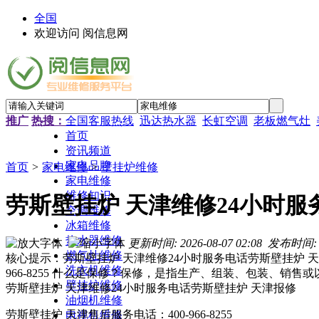
全国
欢迎访问 阅信息网
推广
热搜：
全国客服热线
迅达热水器
长虹空调
老板燃气灶
首页
资讯频道
家电品牌
首页
>
家电维修
>
壁挂炉维修
家电维修
维修知识
劳斯壁挂炉 天津维修24小时服
空调维修
冰箱维修
热水器维修
更新时间: 2026-08-07 02:08
发布时间:
燃气灶维修
核心提示：劳斯壁挂炉 天津维修24小时服务电话劳斯壁挂炉 天津报修劳
洗衣机维修
966-8255 什么是保修？保修，是指生产、组装、包装、
壁挂炉维修
劳斯壁挂炉 天津维修24小时服务电话劳斯壁挂炉 天津报修
油烟机维修
劳斯壁挂炉 天津售后服务电话：400-966-8255
电视机维修