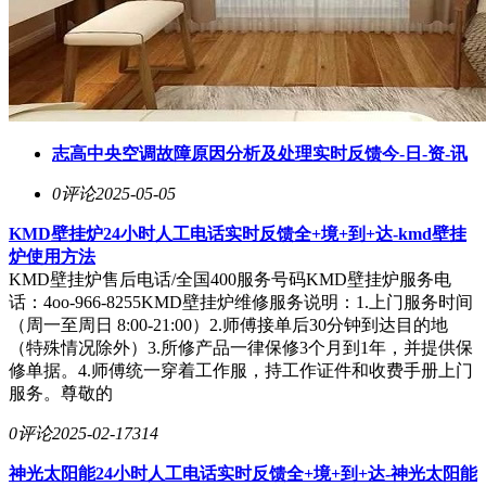
志高中央空调故障原因分析及处理实时反馈今-日-资-讯
0评论
2025-05-05
KMD壁挂炉24小时人工电话实时反馈全+境+到+达-kmd壁挂
炉使用方法
KMD壁挂炉售后电话/全国400服务号码KMD壁挂炉服务电
话：4oo-966-8255KMD壁挂炉维修服务说明：1.上门服务时间
（周一至周日 8:00-21:00）2.师傅接单后30分钟到达目的地
（特殊情况除外）3.所修产品一律保修3个月到1年，并提供保
修单据。4.师傅统一穿着工作服，持工作证件和收费手册上门
服务。尊敬的
0评论
2025-02-17
314
神光太阳能24小时人工电话实时反馈全+境+到+达-神光太阳能