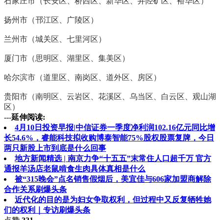
石家庄市（长安区、桥西区、新华区、井陉矿区、裕华区）
扬州市（邗江区、广陵区）
兰州市（城关区、七里河区）
厦门市（思明区、湖里区、集美区）
哈尔滨市（道里区、南岗区、道外区、房区）
贵阳市（南明区、云岩区、花溪区、乌当区、白云区、观山湖
区）
---
延伸阅读:
4月10日投资早报|中信证券一季度净利润102.16亿元同比增
长54.6%，睿能科技拟收购博泰智能75%股权股票复牌，今日
两只新股上市到底是什么回事
地方新闻精选 | 南京力争“十五五”末常住人口超千万 官方
通报羊汤店老鼠啃食生肉具体真相是什么
被“315晚会”点名销售假烟后，美宜佳与606家加盟商解除
合作关系刷爆头条
近代化的目的是为妇女争取权利，但过程中又反复牺牲她
们的权利｜专访刷爆头条