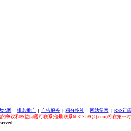
站地图
|
排名推广
|
广告服务
|
积分换礼
|
网站留言
|
RSS订
议和权益问题可联系(侵删联系hh313la#QQ.com)将在第一
served