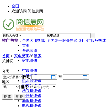
全国
欢迎访问 阅信息网
推广
热搜：
全国客服热线
全国统一服务热线
24小时服务热线
首页
资讯频道
家电品牌
首页
>
家电品牌
>
搜索
家电维修
关键词
维修知识
空调维修
分类
冰箱维修
日期
至
热水器维修
地区
燃气灶维修
排序
洗衣机维修
壁挂炉维修
油烟机维修
电视机维修