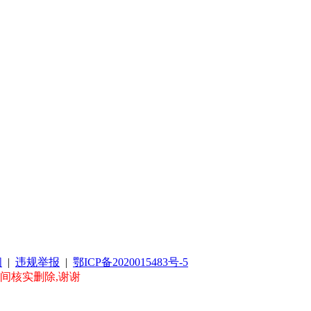
阅
|
违规举报
|
鄂ICP备2020015483号-5
时间核实删除,谢谢