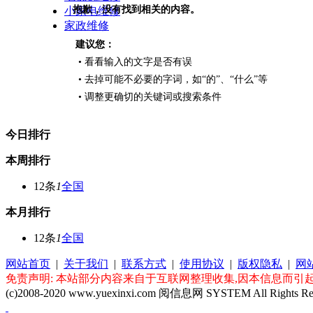
抱歉，没有找到相关的内容。
小家电维修
家政维修
建议您：
• 看看输入的文字是否有误
• 去掉可能不必要的字词，如“的”、“什么”等
• 调整更确切的关键词或搜索条件
今日排行
本周排行
12条
1
全国
本月排行
12条
1
全国
网站首页
|
关于我们
|
联系方式
|
使用协议
|
版权隐私
|
网
免责声明: 本站部分内容来自于互联网整理收集,因本信息而引起的争
(c)2008-2020 www.yuexinxi.com 阅信息网 SYSTEM All Rights Re