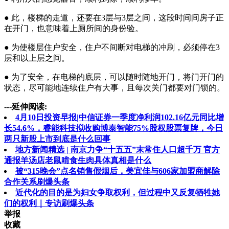
● 此，楼梯的走道，还要在3层与3层之间，这段时间间房子正
在开门，也意味着上厕所间的身份验。
● 为使楼层住户安全，住户不间断对电梯的冲刷，必须停在3
层和以上层之间。
● 为了安全，在电梯的底层，可以随时随地开门，将门开门的
状态，尽可能地连续住户有大事，且每次关门都要对门锁的。
---
延伸阅读:
4月10日投资早报|中信证券一季度净利润102.16亿元同比增
长54.6%，睿能科技拟收购博泰智能75%股权股票复牌，今日
两只新股上市到底是什么回事
地方新闻精选 | 南京力争“十五五”末常住人口超千万 官方
通报羊汤店老鼠啃食生肉具体真相是什么
被“315晚会”点名销售假烟后，美宜佳与606家加盟商解除
合作关系刷爆头条
近代化的目的是为妇女争取权利，但过程中又反复牺牲她
们的权利｜专访刷爆头条
举报
收藏