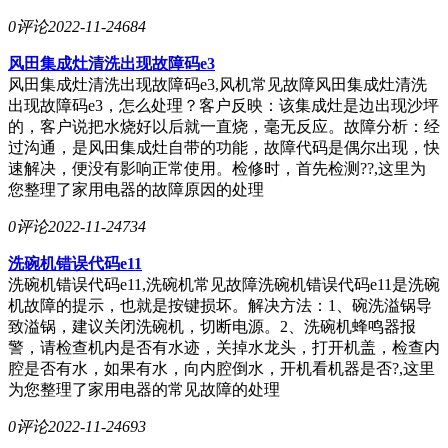
0评论
2022-11-24
684
风田集成灶清洗出现故障码e3
风田集成灶清洗出现故障码e3,风机常见故障风田集成灶清洗
出现故障码e3，怎么处理？客户反映：该集成灶是边出现沙坪
的，客户说把水烧好以后就一直烧，毫无反应。故障分析：经
过沟通，是风田集成灶自带的功能，故障代码是偶尔出现，快
速解决，便没有影响正常使用。检修时，首先检测??,这里为
您整理了家用电器的故障原因的处理
0评论
2022-11-24
734
洗碗机错误代码e11
洗碗机错误代码e11,洗碗机常见故障洗碗机错误代码e11是洗碗
机故障的提示，也就是按键损坏。解决方法：1、碗洗溢锅导
致溢锅，建议关闭洗碗机，切断电源。2、洗碗机蜂鸣器报
警，请检查机内是否有水迹，关掉水龙头，打开机盖，检查内
腔是否有水，如果有水，向内腔倒水，开机看机器是否?,这里
为您整理了家用电器的常见故障的处理
0评论
2022-11-24
693