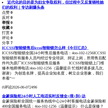
近代化的目的是为妇女争取权利，但过程中又反复牺牲她
们的权利｜专访刷爆头条
点赞
0
反对
0
举报 0
收藏 0
打赏
0
评论
0
分享
7
ICCSSI智能锁售后iccssi智能锁怎么样《今日汇总》
ICCSSI智能锁全国24小时售后服务电话：4oo-102-1256ICCSSI
智能锁所有服务人员均经过专业培训、持证上岗，所用售后配
件均为原厂ICCSSI智能锁售后服务 ICCSSI智能锁上门维
修本地师傅电话:4oo-102-1256（温馨提示 忙线时请多拔几次,
谢谢） 为创造名牌，提高企业知名度，树立企业形象，我们
本着“一
0评论
2026-06-07
2496
金篆保险柜24小时人工电话实时反馈全+境+到+达
金篆保险柜全国统一服务热线中心24小时客服电话金篆保险柜
400全国服务电话：4oo-102-1256（温馨提示） 什么是保修？