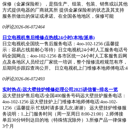
保修（金篆保险柜），是指生产、组装、包装、销售或以其他
方式提供电器的厂商就其所 提供金篆保险柜的状态及其支持
服务所做出的保证或承诺。在全国各地地区，保修可能
0评论
2026-06-07
2464
日立电视机售后维修点热线24小时(本地/派单)
日立电视机全国统一售后服务电话：4oo-102-1256 (温馨提
示：容易占线前耐心等待）日立电视机24小时人工服务电话号
码全国网点：4oo-102-1256 各市区统一24小时人工客服售后网
点及各地区人员经过厂家统一培训，整个报修流程规范有序，
后期同步跟踪查询公开。 日立电视机上门维修本地师傅电话:4
0评论
2026-06-07
2493
实时热点:远大壁挂炉维修处理公司2025讲信誉+排名一览
远大壁挂炉售后电话/全国400服务号码远大壁挂炉服务电话：
4oo-102-1256 远大壁挂炉上门维修本地师傅电话:4oo-102-
1256（温馨提示 忙线时请多拔几次,谢谢） 远大壁挂炉维修服
务说明：1.上门服务时间（周一至周日 8:00-21:00）2.师傅接
单后30分钟到达目的地（特殊情况除外）3.所修产品一律保修
3个月