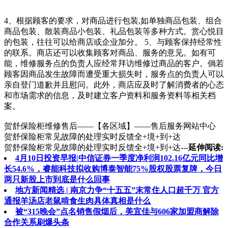
4、根据顾客的要求，对商品进行包装,如单独商品包装、组合
商品包装、散装商品小包装、礼品包装等多种方式。赏心悦目
的包装，往往可以给商店或企业加分。 5、与顾客保持经常性
的联系。商店还可以收集顾客对商品、服务的意见。如有可
能，维修服务点的负责人应经常拜访维修过商品的客户。倘若
顾客因商品发生故障而遭受重大损失时，服务点的负责人可以
亲自登门道歉并且慰问。此外，商店应及时了解消费者的心态
和市场需求的信息，及时建立客户资料和服务资料等相关档
案。
贺舒保险柜维修售后——【各区域】——售后服务网站中心
贺舒保险柜常见故障的处理实时反馈全+境+到+达
贺舒保险柜常见故障的处理实时反馈全+境+到+达---
延伸阅读:
4月10日投资早报|中信证券一季度净利润102.16亿元同比增
长54.6%，睿能科技拟收购博泰智能75%股权股票复牌，今日
两只新股上市到底是什么回事
地方新闻精选 | 南京力争“十五五”末常住人口超千万 官方
通报羊汤店老鼠啃食生肉具体真相是什么
被“315晚会”点名销售假烟后，美宜佳与606家加盟商解除
合作关系刷爆头条