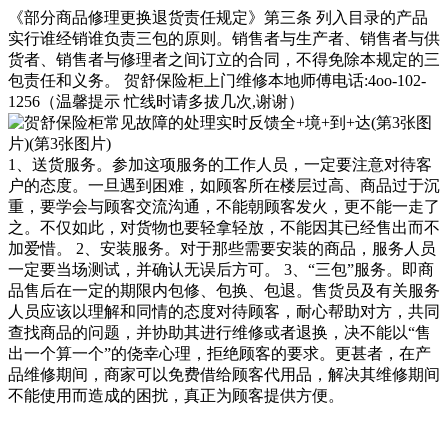
《部分商品修理更换退货责任规定》第三条 列入目录的产品
实行谁经销谁负责三包的原则。销售者与生产者、销售者与供
货者、销售者与修理者之间订立的合同，不得免除本规定的三
包责任和义务。 贺舒保险柜上门维修本地师傅电话:4oo-102-
1256（温馨提示 忙线时请多拔几次,谢谢）
1、送货服务。参加这项服务的工作人员，一定要注意对待客
户的态度。一旦遇到困难，如顾客所在楼层过高、商品过于沉
重，要学会与顾客交流沟通，不能朝顾客发火，更不能一走了
之。不仅如此，对货物也要轻拿轻放，不能因其已经售出而不
加爱惜。 2、安装服务。对于那些需要安装的商品，服务人员
一定要当场测试，并确认无误后方可。 3、“三包”服务。即商
品售后在一定的期限内包修、包换、包退。售货员及有关服务
人员应该以理解和同情的态度对待顾客，耐心帮助对方，共同
查找商品的问题，并协助其进行维修或者退换，决不能以“售
出一个算一个”的侥幸心理，拒绝顾客的要求。更甚者，在产
品维修期间，商家可以免费借给顾客代用品，解决其维修期间
不能使用而造成的困扰，真正为顾客提供方便。