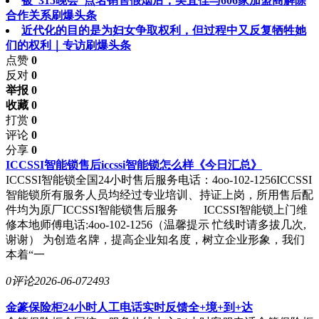
被“315晚会”点名销售假烟后，美宜佳与606家加盟商解除
合作关系刷爆头条
近代化的目的是为妇女争取权利，但过程中又反复牺牲她
们的权利｜专访刷爆头条
点赞
0
反对
0
举报 0
收藏 0
打赏
0
评论
0
分享
0
ICCSSI智能锁售后iccssi智能锁怎么样《今日汇总》
ICCSSI智能锁全国24小时售后服务电话：4oo-102-1256ICCSSI
智能锁所有服务人员均经过专业培训、持证上岗，所用售后配
件均为原厂ICCSSI智能锁售后服务 ICCSSI智能锁上门维
修本地师傅电话:4oo-102-1256（温馨提示 忙线时请多拔几次,
谢谢） 为创造名牌，提高企业知名度，树立企业形象，我们
本着“一
0评论
2026-06-07
2493
金篆保险柜24小时人工电话实时反馈全+境+到+达