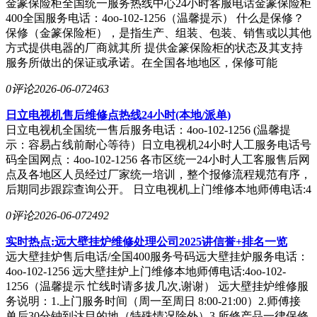
金篆保险柜全国统一服务热线中心24小时客服电话金篆保险柜
400全国服务电话：4oo-102-1256（温馨提示） 什么是保修？
保修（金篆保险柜），是指生产、组装、包装、销售或以其他
方式提供电器的厂商就其所 提供金篆保险柜的状态及其支持
服务所做出的保证或承诺。在全国各地地区，保修可能
0评论
2026-06-07
2463
日立电视机售后维修点热线24小时(本地/派单)
日立电视机全国统一售后服务电话：4oo-102-1256 (温馨提
示：容易占线前耐心等待）日立电视机24小时人工服务电话号
码全国网点：4oo-102-1256 各市区统一24小时人工客服售后网
点及各地区人员经过厂家统一培训，整个报修流程规范有序，
后期同步跟踪查询公开。 日立电视机上门维修本地师傅电话:4
0评论
2026-06-07
2492
实时热点:远大壁挂炉维修处理公司2025讲信誉+排名一览
远大壁挂炉售后电话/全国400服务号码远大壁挂炉服务电话：
4oo-102-1256 远大壁挂炉上门维修本地师傅电话:4oo-102-
1256（温馨提示 忙线时请多拔几次,谢谢） 远大壁挂炉维修服
务说明：1.上门服务时间（周一至周日 8:00-21:00）2.师傅接
单后30分钟到达目的地（特殊情况除外）3.所修产品一律保修