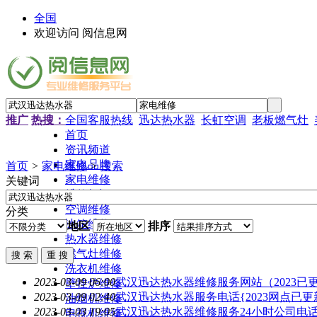
全国
欢迎访问 阅信息网
推广
热搜：
全国客服热线
迅达热水器
长虹空调
老板燃气灶
首页
资讯频道
家电品牌
首页
>
家电维修
>
搜索
家电维修
关键词
维修知识
空调维修
分类
冰箱维修
地区
排序
热水器维修
燃气灶维修
洗衣机维修
2023-03-09 06:00
武汉迅达热水器
维修服务网站（2023已
壁挂炉维修
2023-03-09 02:40
武汉迅达热水器
服务电话{2023网点已
油烟机维修
2023-03-03 19:05
武汉迅达热水器
维修服务24小时公司电话2
电视机维修