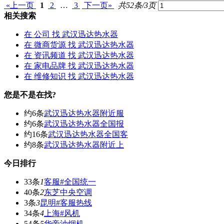
«上一页
1
2
…
3
下一页»
共52条/3页
相关搜索
在
公司
找 武汉迅达热水器
在
微商货源
找 武汉迅达热水器
在
资讯频道
找 武汉迅达热水器
在
家电品牌
找 武汉迅达热水器
在
维修知识
找 武汉迅达热水器
您是不是在找?
约6条
武汉迅达热水器附近服
约6条
武汉迅达热水器全国报
约16条
武汉迅达热水器全国客
约8条
武汉迅达热水器附近上
今日排行
33条
1
客服#全国统一
40条
2
东芝中央空调
3条
3
昆明#客服热线
34条
4
上海#风机
54条
5
华帝油烟机