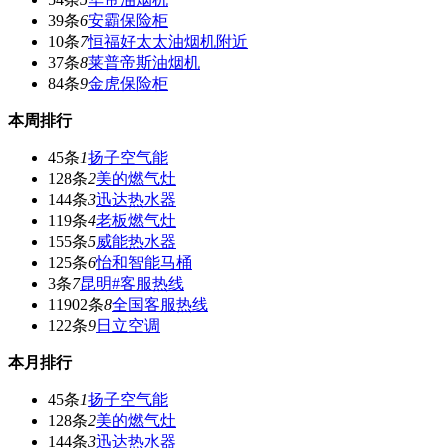
39条
6
安霸保险柜
10条
7
恒福好太太油烟机附近
37条
8
莱普帝斯油烟机
84条
9
金虎保险柜
本周排行
45条
1
扬子空气能
128条
2
美的燃气灶
144条
3
迅达热水器
119条
4
老板燃气灶
155条
5
威能热水器
125条
6
怡和智能马桶
3条
7
昆明#客服热线
11902条
8
全国客服热线
122条
9
日立空调
本月排行
45条
1
扬子空气能
128条
2
美的燃气灶
144条
3
迅达热水器