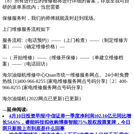
（8）所有进行过的维修都将进行详细的备案，存放至我司自
研的派单系统内；当您需要
保修服务时，我们的师傅就能及时赶到现场。
上门维修服务流程如下
服务流程:（电话预约）——（上门检查）——（制定维修方
案）——（确定维修价格）—
—（ 开始维修）——（维修开保修）——（单建立维修档
案）——（电话回访）
海尔油烟机维修中心Quan市统一维修服务网点。 24小时免费
热线 [1]400-966-8255 [家电维修服务网点号码分享]〔2〕400-
966-8255 [家电维修服务网点号码分享]
海尔油烟机{2022网点已更新}已更新}
---
延伸阅读:
4月10日投资早报|中信证券一季度净利润102.16亿元同比增
长54.6%，睿能科技拟收购博泰智能75%股权股票复牌，今日
两只新股上市到底是什么回事