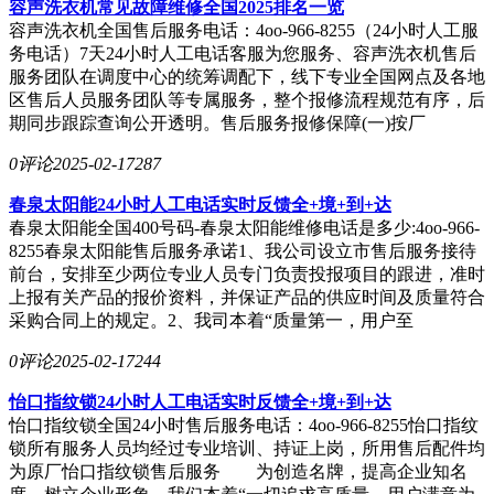
容声洗衣机常见故障维修全国2025排名一览
容声洗衣机全国售后服务电话：4oo-966-8255（24小时人工服
务电话）7天24小时人工电话客服为您服务、容声洗衣机售后
服务团队在调度中心的统筹调配下，线下专业全国网点及各地
区售后人员服务团队等专属服务，整个报修流程规范有序，后
期同步跟踪查询公开透明。售后服务报修保障(一)按厂
0评论
2025-02-17
287
春泉太阳能24小时人工电话实时反馈全+境+到+达
春泉太阳能全国400号码-春泉太阳能维修电话是多少:4oo-966-
8255春泉太阳能售后服务承诺1、我公司设立市售后服务接待
前台，安排至少两位专业人员专门负责投报项目的跟进，准时
上报有关产品的报价资料，并保证产品的供应时间及质量符合
采购合同上的规定。2、我司本着“质量第一，用户至
0评论
2025-02-17
244
怡口指纹锁24小时人工电话实时反馈全+境+到+达
怡口指纹锁全国24小时售后服务电话：4oo-966-8255怡口指纹
锁所有服务人员均经过专业培训、持证上岗，所用售后配件均
为原厂怡口指纹锁售后服务 为创造名牌，提高企业知名