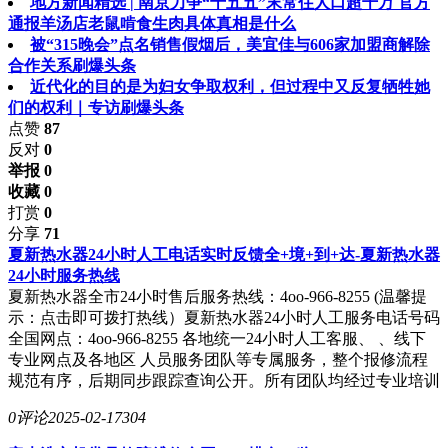
地方新闻精选 | 南京力争“十五五”末常住人口超千万 官方
通报羊汤店老鼠啃食生肉具体真相是什么
被“315晚会”点名销售假烟后，美宜佳与606家加盟商解除
合作关系刷爆头条
近代化的目的是为妇女争取权利，但过程中又反复牺牲她
们的权利｜专访刷爆头条
点赞
87
反对
0
举报 0
收藏 0
打赏
0
分享
71
夏新热水器24小时人工电话实时反馈全+境+到+达-夏新热水器
24小时服务热线
夏新热水器全市24小时售后服务热线：4oo-966-8255 (温馨提
示：点击即可拨打热线）夏新热水器24小时人工服务电话号码
全国网点：4oo-966-8255 各地统一24小时人工客服、 、线下
专业网点及各地区 人员服务团队等专属服务，整个报修流程
规范有序，后期同步跟踪查询公开。所有团队均经过专业培训
0评论
2025-02-17
304